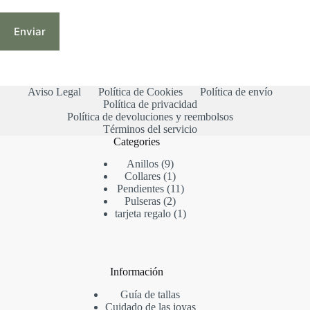
Enviar
Aviso Legal
Política de Cookies
Política de envío
Política de privacidad
Política de devoluciones y reembolsos
Términos del servicio
Categories
9
Anillos
9
productos
1
Collares
1
producto
11
Pendientes
11
2
productos
Pulseras
2
productos
1
tarjeta regalo
1
producto
Información
Guía de tallas
Cuidado de las joyas